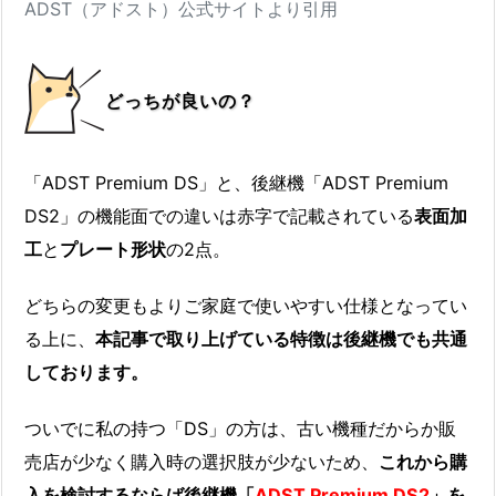
ADST（アドスト）公式サイトより引用
どっちが良いの？
「ADST Premium DS」と、後継機「ADST Premium
DS2」の機能面での違いは赤字で記載されている
表面加
工
と
プレート形状
の2点。
どちらの変更もよりご家庭で使いやすい仕様となってい
る上に、
本記事で取り上げている特徴は後継機でも共通
しております
。
ついでに私の持つ「DS」の方は、古い機種だからか販
売店が少なく購入時の選択肢が少ないため、
これから購
入を検討するならば後継機「
ADST Premium DS2
」を