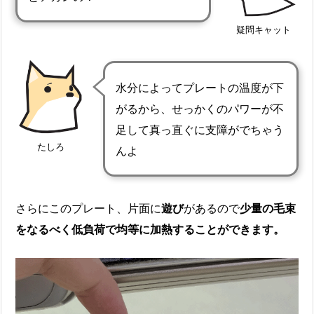
疑問キャット
水分によってプレートの温度が下
がるから、せっかくのパワーが不
足して真っ直ぐに支障がでちゃう
たしろ
んよ
さらにこのプレート、片面に
遊び
があるので
少量の毛束
を
なるべく低負荷
で
均等
に加熱することができます。