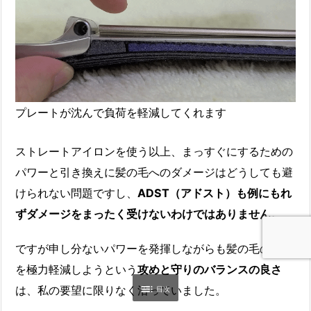
プレートが沈んで負荷を軽減してくれます
ストレートアイロンを使う以上、まっすぐにするための
パワーと引き換えに髪の毛へのダメージはどうしても避
けられない問題ですし、
ADST（アドスト）も例にもれ
ずダメージをまったく受けないわけではありません。
ですが申し分ないパワーを発揮しながらも髪の毛の痛み
を極力軽減しようという
攻めと守りのバランスの良さ

は、私の要望に限りなく沿っていました。
目次