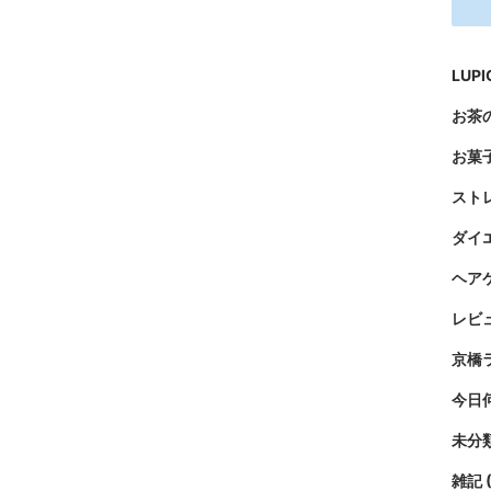
LUP
お茶
お菓
スト
ダイ
ヘア
レビ
京橋
今日
未分
雑記