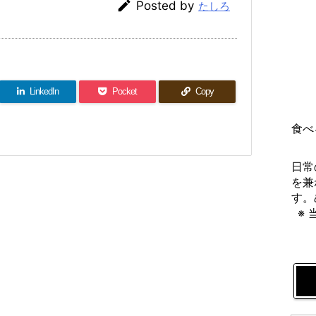

Posted by
たしろ
LinkedIn
Pocket
Copy
食べ
日常
を兼
す。
※