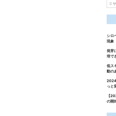
シロ
現象
発芽
培で
低ス
動の
202
っと
【20
の開