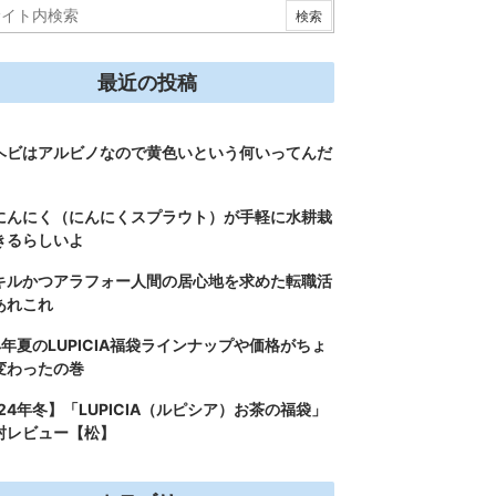
最近の投稿
ヘビはアルビノなので黄色いという何いってんだ
にんにく（にんにくスプラウト）が手軽に水耕栽
きるらしいよ
キルかつアラフォー人間の居心地を求めた転職活
あれこれ
4年夏のLUPICIA福袋ラインナップや価格がちょ
変わったの巻
24年冬】「LUPICIA（ルピシア）お茶の福袋」
封レビュー【松】